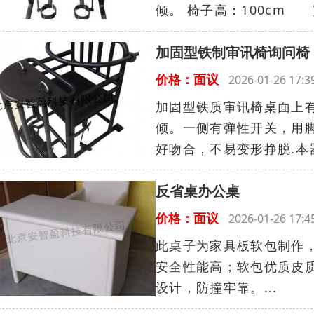
倾。 椅子高：100cm 
加固型铁制审讯椅询问椅
价格：面议
2026-01-26 17
加固型铁质审讯椅桌面上
倾。一侧有弹性开关，用
好吻合，不易变形挣脱.本器
反省桌办公桌
价格：面议
2026-01-26 17
此桌子为家具板软包制作
安全性能高；软包优质皮
设计，防撞牢靠。...