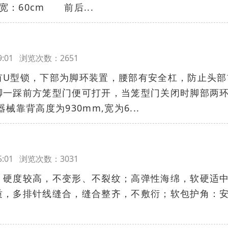
宽：60cm 前后...
:39:01 浏览次数：2651
有U型锁，下部为脚环装置，腰部有安全杠，防止头部
脚一踩前方笼型门便可打开，当笼型门关闭时脚部两
械靠背高度为930mm,宽为6...
:45:01 浏览次数：3031
，硬度较高，不变形、不裂纹；高弹性海绵，软硬适
质，多排针线缝合，缝合整齐，不敷衍；软包护角：