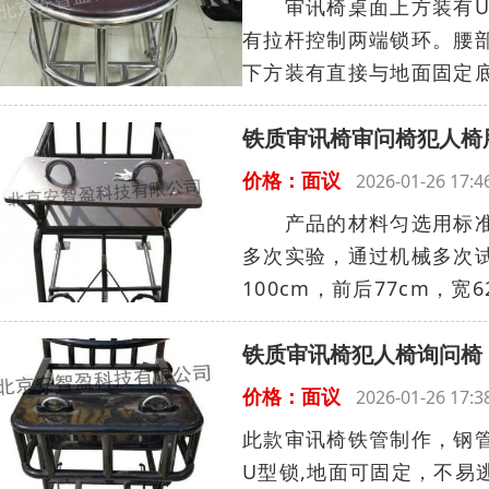
审讯椅桌面上方装有U型
有拉杆控制两端锁环。腰
下方装有直接与地面固定底
铁质审讯椅审问椅犯人椅
价格：面议
2026-01-26 17
产品的材料匀选用标准钢
多次实验，通过机械多次
100cm，前后77cm，宽6
铁质审讯椅犯人椅询问椅
价格：面议
2026-01-26 17
此款审讯椅铁管制作，钢
U型锁,地面可固定，不易