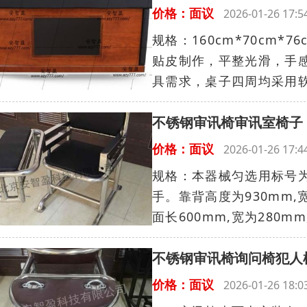
价格：面议
2026-01-26 17
规格：160cm*70cm*76
贴皮制作，平整光滑，手
具需求，桌子四周均采用软.
不锈钢审讯椅审讯室椅子
价格：面议
2026-01-26 17
规格：本器械匀选用标号为
手。靠背高度为930mm,宽
面长600mm,宽为280mm,
不锈钢审讯椅询问椅犯人
价格：面议
2026-01-26 18