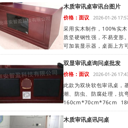
木质审讯桌审讯台图片
价格：面议
2026-01-26 17
采用实木制作，100%实
质坚硬钢性强，不易变形。封
可加装显示器，桌面上方可
双显审讯桌询问桌批发
价格：面议
2026-01-26 17
此款为双块软包审讯桌，
潮、防虫、防腐处理，抗
160cm*70cm*76cm 180
木质审讯桌讯问桌