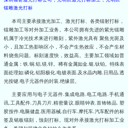
镭雕激光打标
本司主要承接激光加工、激光打标、各类镭射打标，
镭雕加工等对外加工业务。本公司拥有先进的紫光镭雕
机属于冷光技术来进行雕刻，紫外激光具有 聚焦光斑及
小，且加工热影响区小，不会产生热效应，不会产生材
料烧焦问题。标刻速度快，效益高。主要加工领域如普
通金属：铁.铜.铝.镁.锌。稀有金属如金.银.钛铂。特殊表
面处理如:磷化.铝阳极化.电镀表面.及水晶内雕.日用品.透
光按键.电子元器件的封装.绝缘层。
主要应用与电子元器件.集成电路.电工电路.手机通
讯.工具配件.刀具刀片.精密量议.眼睛钟表.首钸钸品. 塑
胶按件.电脑健盘.医用器械.自行车.摩托车.汽车配件的标
签及铭板镭刻，蚀刻打标。现对外承接激光打标加工业