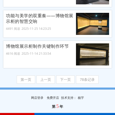
功能与美学的双重奏——博物馆展
示柜的智慧交响
4491 阅读 2025-11-25 14:23:25
博物馆展示柜制作关键制作环节
4616 阅读 2025-11-14 21:33:54
第一页
上一页
下一页
78条记录
网店登录
免费开店
技
术
支
持
：
杨宇
5
第
年