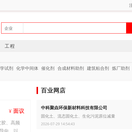
工程
学试剂
化学中间体
催化剂
合成材料助剂
建筑粘合剂
炼厂助剂
百业网店
中科聚垚环保新材料科技有限公司
面议
¥
固化土、流态固化土、生化污泥原位减量
皮胶、高频
2026-07-29 14:54:43
导向、以人