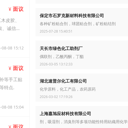
面议
¥
保定市石罗克新材料科技有限公司
工木皮胶、
各种矿粉粘合剂，球团粘合剂，矿粉粘结剂
取、诚信经
2025-07-28 15:40:51
-08-08 15:12
天长市绿色化工助剂厂
偶联剂，乙酰丙酮，丁酯
2026-03-05 13:12:33
面议
¥
补等手工贴
湖北速普尔化工有限公司
等特点.
化学原料，化工产品，农药原药
2026-03-02 17:19:26
-08-08 15:04
上海嘉旭应材科技有限公司
剂，吸湿剂，消臭剂等多项功能性特用紡織用化学
面议
¥