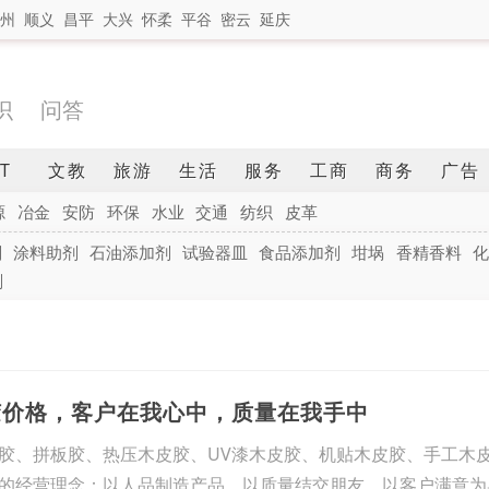
州
顺义
昌平
大兴
怀柔
平谷
密云
延庆
识
问答
IT
文教
旅游
生活
服务
工商
商务
广告
源
冶金
安防
环保
水业
交通
纺织
皮革
剂
涂料助剂
石油添加剂
试验器皿
食品添加剂
坩埚
香精香料
化
剂
胶价格，客户在我心中，质量在我手中
胶、拼板胶、热压木皮胶、UV漆木皮胶、机贴木皮胶、手工木
的经营理念：以人品制造产品、以质量结交朋友、以客户满意为