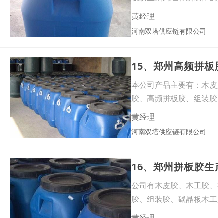
白色
黄经理
河南双塔供应链有限公司
15、郑州高频拼
本公司产品主要有：木皮
胶、高频拼板胶、组装胶
音响
黄经理
河南双塔供应链有限公司
16、郑州拼板胶
公司有木皮胶、木工胶、
胶、组装胶、碳晶板木工
术
黄经理