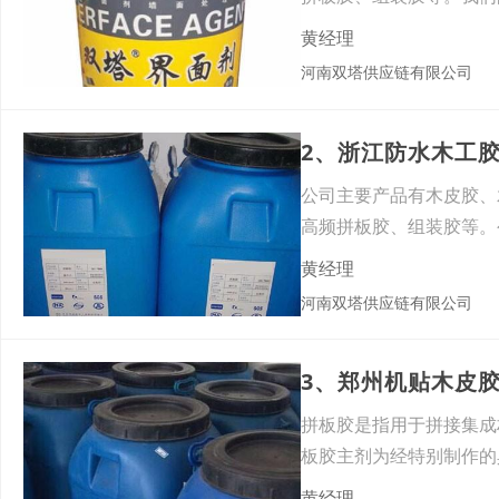
类健
黄经理
河南双塔供应链有限公司
2、浙江防水木工
公司主要产品有木皮胶、
高频拼板胶、组装胶等。
强
黄经理
河南双塔供应链有限公司
3、郑州机贴木皮
拼板胶是指用于拼接集成
板胶主剂为经特别制作的
白色
黄经理