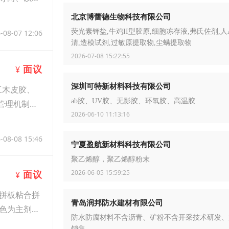
北京博蕾德生物科技有限公司
荧光素钾盐,牛鸡II型胶原,细胞冻存液,弗氏佐剂,人
-08-07 12:06
清,造模试剂,过敏原提取物,尘螨提取物
2026-07-08 15:22:55
面议
¥
深圳可特新材料科技有限公司
工木皮胶、
ab胶、UV胶、无影胶、环氧胶、高温胶
管理机制，
2026-06-10 11:13:16
-08-08 15:46
宁夏盈航新材料科技有限公司
聚乙烯醇，聚乙烯醇粉末
2026-06-05 15:59:25
面议
¥
拼板粘合拼
青岛润邦防水建材有限公司
色为主剂乳
防水防腐材料不含沥青、矿粉不含开采技术研发、
销售