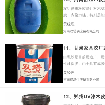
双组份拼板胶是针对木材
膜，内聚力强，特别是能
的难题
黄经理
河南双塔供应链有限公司
11、甘肃家具胶
白乳胶是目前用途广、用
性环保胶。由于具有成膜
特点
黄经理
河南双塔供应链有限公司
12、郑州UV漆木