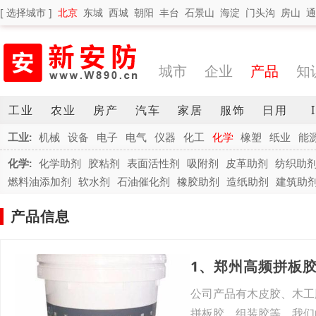
[ 选择城市 ]
北京
东城
西城
朝阳
丰台
石景山
海淀
门头沟
房山
通
城市
企业
产品
知
工业
农业
房产
汽车
家居
服饰
日用
工业:
机械
设备
电子
电气
仪器
化工
化学
橡塑
纸业
能
化学:
化学助剂
胶粘剂
表面活性剂
吸附剂
皮革助剂
纺织助
燃料油添加剂
软水剂
石油催化剂
橡胶助剂
造纸助剂
建筑助
产品信息
1、郑州高频拼板
公司产品有木皮胶、木工
拼板胶、组装胶等。我们