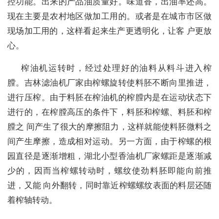
控功能。出来的产品油质量好。味道香，出油率还高。
现在主要是农村地区做加工用的。或者是在城市市区做
现场加工用的，这样看起来生产更透明化，让客 户更放
心。
榨油机运转时，经过处理好的油料从料斗进入榨
膛。吉林滤油机厂家由榨螺旋转使料胚不断向里推进，
进行压榨。由于料胚在榨油机的榨膛内是在运动状态下
进行的，在榨膛高压的条件下，料胚和榨螺、料胚和榨
膛之 间产生了很大的摩擦阻力，这样就能使料胚微料之
间产生摩擦，造成相对运动。另一方面，由于榨螺的根
园直径是逐渐增粗，湖北小型香油机厂家螺距是逐渐减
少的，因而当榨螺转动时，螺纹使劲料胚即能向前推
进，又能 向外翻转，同时靠近榨螺螺纹表面的料层还随
着榨轴转动。