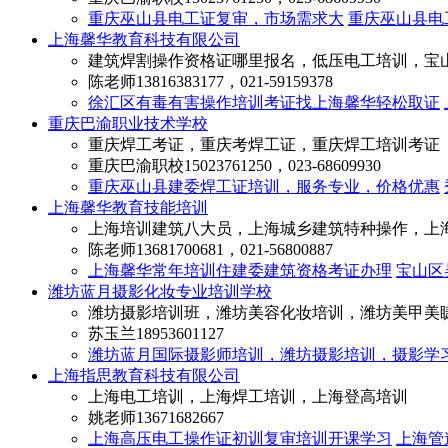
重庆巫山县电工证复审，市场需求大
重庆巫山县电
上海馨华教育科技有限公司
建筑焊割操作资格证哪里报名，低压电工培训，宝
陈老师
13816383177，021-59159378
徐汇区有毒有害操作培训考证找上海馨华轻松取证
重庆巴渝职业技术学校
重庆焊工考证，重庆考焊工证，重庆焊工培训考证
重庆巴渝职校
15023761250，023-68609930
重庆巫山县建委焊工证培训，服务专业，价格优惠
上海馨华教育技能培训
上海培训建筑八大员，上海城乡建筑特种操作，上
陈老师
13681700681，021-56800887
上海馨华常年培训住建委建筑资格考证办理
宝山区
潍坊蓝月摄影化妆专业培训学校
潍坊摄影培训班，潍坊美容化妆培训，潍坊美甲美
苏玉兰
18953601127
潍坊蓝月国际摄影师培训，潍坊摄影培训，摄影学
上海指思教育科技有限公司
上海电工培训，上海焊工培训，上海登高培训
姚老师
13671682667
上海高压电工操作证初训复审培训开课学习
上海管