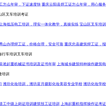
工怎么年审，下证速度快
重庆云阳县焊工证怎么年审，用心服务
山区叉车培训考证
上海低压电工培训，理实一体化教学，真操实练
宝山区叉车培训
秀山办理焊工证，价格合理，安全可靠
重庆忠县建筑焊工证，报
海行车培训叉车培训
吴淞起重机械证书培训及证书年审
上海城乡建筑特种操作建筑电
睫培训
习
潍坊化妆培训，潍坊蓝月摄影化妆美容专业学校
潍坊化妆学校
道工中级上岗证培训建筑技工证培训
上海起重机指挥操作证考证