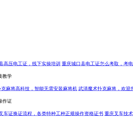
县高压电工证，线下实操培训
重庆城口县电工证怎么考取，考电
技教学
扑克麻将高科技，智能无需安装麻将机
武清魔术扑克麻将，欢迎
操作证
叉车证换证流程，各类特种工种正规操作资格证书
重庆叉车技术