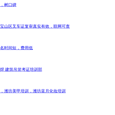
，树口碑
宝山区叉车证复审真实有效，联网可查
名时间短，费用低
焊 建筑吊篮考证培训部
，潍坊美甲培训，潍坊蓝月化妆培训