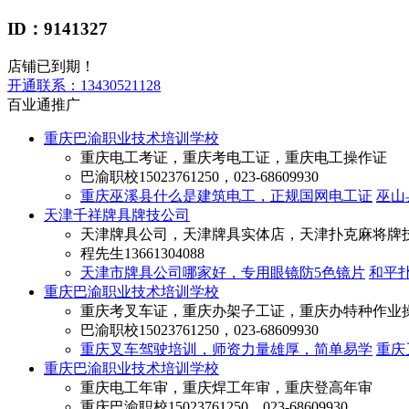
ID：9141327
店铺已到期！
开通联系：
13430521128
百业通推广
重庆巴渝职业技术培训学校
重庆电工考证，重庆考电工证，重庆电工操作证
巴渝职校
15023761250，023-68609930
重庆巫溪县什么是建筑电工，正规国网电工证
巫山
天津千祥牌具牌技公司
天津牌具公司，天津牌具实体店，天津扑克麻将牌
程先生
13661304088
天津市牌具公司哪家好，专用眼镜防5色镜片
和平
重庆巴渝职业技术培训学校
重庆考叉车证，重庆办架子工证，重庆办特种作业
巴渝职校
15023761250，023-68609930
重庆叉车驾驶培训，师资力量雄厚，简单易学
重庆
重庆巴渝职业技术培训学校
重庆电工年审，重庆焊工年审，重庆登高年审
重庆巴渝职校
15023761250，023-68609930