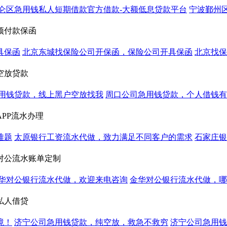
仑区急用钱私人短期借款官方借款-大额低息贷款平台
宁波鄞州
预付款保函
具保函
北京东城找保险公司开保函，保险公司开具保函
北京找保
空放贷款
用钱贷款，线上黑户空放找我
周口公司急用钱贷款，个人借钱有
PP流水办理
难题
太原银行工资流水代做，致力满足不同客户的需求
石家庄银
对公流水账单定制
华对公银行流水代做，欢迎来电咨询
金华对公银行流水代做，哪
私人借贷
境！
济宁公司急用钱贷款，纯空放，救急不救穷
济宁公司急用钱