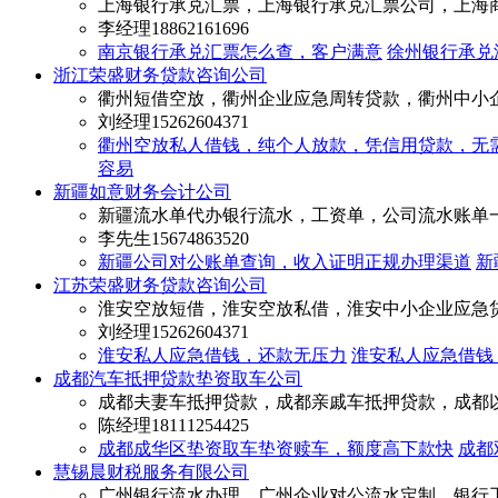
上海银行承兑汇票，上海银行承兑汇票公司，上海
李经理
18862161696
南京银行承兑汇票怎么查，客户满意
徐州银行承兑
浙江荣盛财务贷款咨询公司
衢州短借空放，衢州企业应急周转贷款，衢州中小
刘经理
15262604371
衢州空放私人借钱，纯个人放款，凭信用贷款，无
容易
新疆如意财务会计公司
新疆流水单代办银行流水，工资单，公司流水账单
李先生
15674863520
新疆公司对公账单查询，收入证明正规办理渠道
新
江苏荣盛财务贷款咨询公司
淮安空放短借，淮安空放私借，淮安中小企业应急
刘经理
15262604371
淮安私人应急借钱，还款无压力
淮安私人应急借钱
成都汽车抵押贷款垫资取车公司
成都夫妻车抵押贷款，成都亲戚车抵押贷款，成都
陈经理
18111254425
成都成华区垫资取车垫资赎车，额度高下款快
成都
慧锡晨财税服务有限公司
广州银行流水办理，广州企业对公流水定制，银行