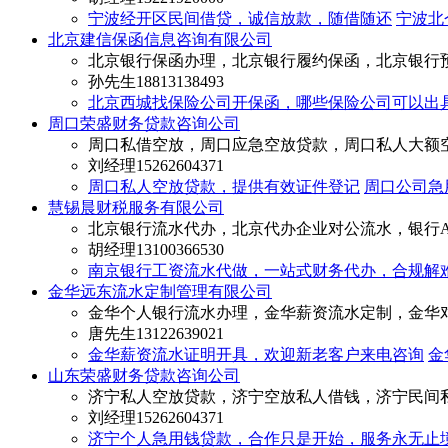
宁波经开区民间借贷，诚信放款，随借随还
宁波北
北京建信保函信息咨询有限公司
北京银行保函办理，北京银行履约保函，北京银行
孙先生
18813138493
北京西城找保险公司开保函，哪些保险公司可以出
周口荣盛财务贷款咨询公司
周口私借空放，周口应急空放贷款，周口私人大额
刘经理
15262604371
周口私人空放贷款，提供有效证件登记
周口公司急
慧锡晨财税服务有限公司
北京银行流水代办，北京代办企业对公流水，银行A
胡经理
13100366530
南京银行工资流水代做，一站式财务代办，合规解
金华远东流水定制管理有限公司
金华个人银行流水办理，金华薪资流水定制，金华
唐先生
13122639021
金华薪资流水证明开具，欢迎新老客户来电咨询
金
山东荣盛财务贷款咨询公司
济宁私人空放贷款，济宁空放私人借钱，济宁民间
刘经理
15262604371
济宁个人急用钱贷款，​合作只是开始，服务永无止