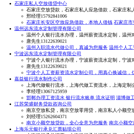
石家庄私人空放借贷中心
石家庄空放贷款，石家庄私人应急借款，石家庄私
邢经理
15792841006
石家庄长安区空放应急借款，本地人借钱
石家庄市
温州远东流水定制管理有限公司
温州个人银行流水办理，温州薪资流水定制，温州
唐先生
13122639021
温州入职流水代做公司，真诚为您服务
温州个人工
宁波远东流水定制管理有限公司
宁波个人银行流水办理，宁波薪资流水定制，宁波
唐先生
13122639021
宁波个人工资薪资流水定制公司，用真心换诚信，
嘉益银行流水制作公司
上海代做银行流水，上海代做工资流水，上海定制
李经理
13067125959
邯郸办理工资流水 银行流水账单 流水证明
淄博做工
江苏荣盛财务贷款咨询公司
南京空放私贷，南京空放零用贷，南京私人小额空
刘经理
15262604371
南京小额空放贷款，全心全意为您服务
南京小额空
上海乐元银行承兑汇票贴现公司