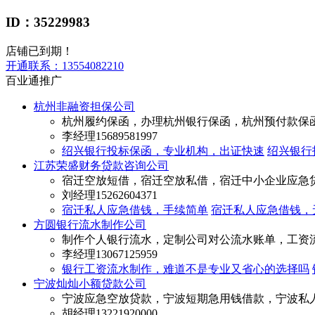
ID：35229983
店铺已到期！
开通联系：
13554082210
百业通推广
杭州非融资担保公司
杭州履约保函，办理杭州银行保函，杭州预付款保
李经理
15689581997
绍兴银行投标保函，专业机构，出证快速
绍兴银行
江苏荣盛财务贷款咨询公司
宿迁空放短借，宿迁空放私借，宿迁中小企业应急
刘经理
15262604371
宿迁私人应急借钱，手续简单
宿迁私人应急借钱，
方圆银行流水制作公司
制作个人银行流水，定制公司对公流水账单，工资
李经理
13067125959
银行工资流水制作，难道不是专业又省心的选择吗
宁波灿灿小额贷款公司
宁波应急空放贷款，宁波短期急用钱借款，宁波私
胡经理
13221920000